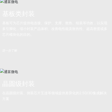
基板类封装
基板可为芯片提供电连接、保护、支撑、散热、组装等功效，以实现
多引脚化，缩小封装产品体积、改善电性能及散热性、超高密度或多
芯片模块化的目的。
进一步了解
晶圆级封装
在晶圆级封装、倒装芯片互连等领域提供差异化的2.5D/3D集成解决
方案