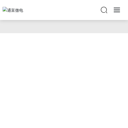
开云网页版登录入口