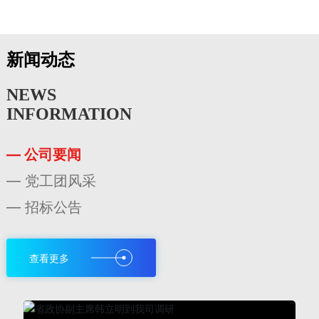
新闻动态
NEWS
INFORMATION
— 公司要闻
— 党工团风采
— 招标公告
查看更多