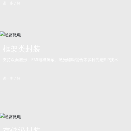
进一步了解
框架类封装
支持双面塑形、EMI电磁屏蔽、激光辅助键合等多种先进SiP技术
进一步了解
存储级封装