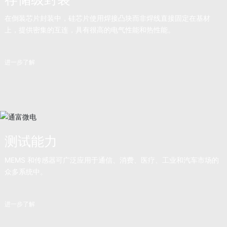
在倒装芯片封装中，硅芯片使用焊接凸块而非焊线直接固定在基材
上，提供密集的互连，具有很高的电气性能和热性能。
进一步了解
测试能力
MEMS 和传感器可广泛应用于通信、消费、医疗、工业和汽车市场的
众多系统中。
进一步了解